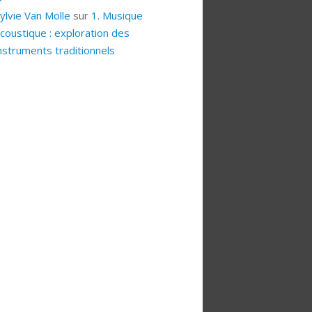
ylvie Van Molle
sur
1. Musique
coustique : exploration des
nstruments traditionnels