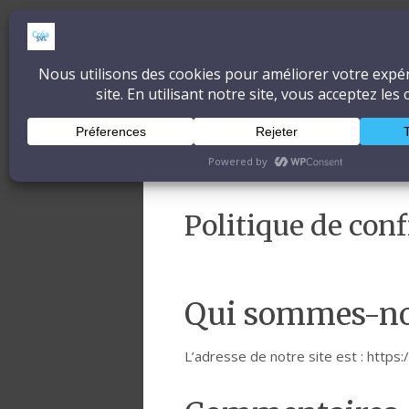
CréaSonVidéoLum
DÉCOUVRONS ENSEMBLE L'ART ET 
Accueil
À propos
Blog
Politique de conf
Qui sommes-no
L’adresse de notre site est : https