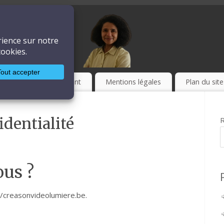
ière
LA TECHNIQUE
Culture
Event
Mentions légales
Plan du site
identialité
R
us ?
://creasonvideolumiere.be.