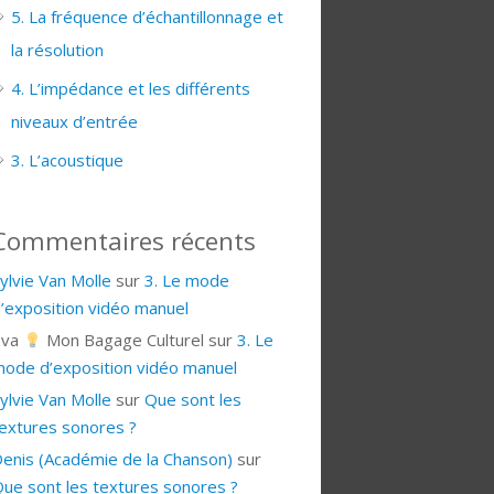
5. La fréquence d’échantillonnage et
la résolution
4. L’impédance et les différents
niveaux d’entrée
3. L’acoustique
Commentaires récents
ylvie Van Molle
sur
3. Le mode
’exposition vidéo manuel
Eva
Mon Bagage Culturel
sur
3. Le
ode d’exposition vidéo manuel
ylvie Van Molle
sur
Que sont les
extures sonores ?
enis (Académie de la Chanson)
sur
ue sont les textures sonores ?