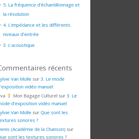
5. La fréquence d’échantillonnage et
la résolution
4. L’impédance et les différents
niveaux d’entrée
3. L’acoustique
Commentaires récents
ylvie Van Molle
sur
3. Le mode
’exposition vidéo manuel
Eva
Mon Bagage Culturel
sur
3. Le
ode d’exposition vidéo manuel
ylvie Van Molle
sur
Que sont les
extures sonores ?
enis (Académie de la Chanson)
sur
ue sont les textures sonores ?