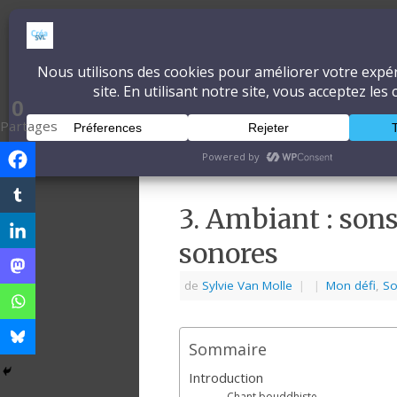
CréaSonVidéoLum
DÉCOUVRONS ENSEMBLE L'ART ET 
0
Partages
Accueil
À propos
Blog
3. Ambiant : son
sonores
de
Sylvie Van Molle
|
|
Mon défi
,
S
Sommaire
Introduction
Chant bouddhiste