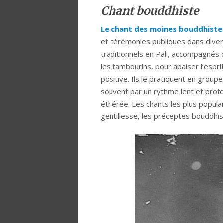
Chant bouddhiste
Le chant des moines bouddhiste
et cérémonies publiques dans diver
traditionnels en Pali, accompagnés
les tambourins, pour apaiser l’espri
positive. Ils le pratiquent en group
souvent par un rythme lent et prof
éthérée. Les chants les plus popul
gentillesse, les préceptes bouddhis