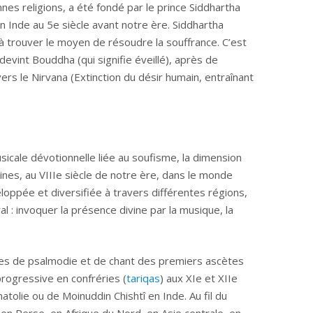
nnes religions, a été fondé par le prince Siddhartha
n Inde au 5e siècle avant notre ère. Siddhartha
 à trouver le moyen de résoudre la souffrance. C’est
l devint Bouddha (qui signifie éveillé), après de
s le Nirvana (Extinction du désir humain, entraînant
sicale dévotionnelle liée au soufisme, la dimension
ines, au VIIIe siècle de notre ère, dans le monde
eloppée et diversifiée à travers différentes régions,
al : invoquer la présence divine par la musique, la
ues de psalmodie et de chant des premiers ascètes
rogressive en confréries (
tariqas
) aux XIe et XIIe
atolie ou de Moinuddin Chishtî en Inde. Au fil du
 en Perse, en Afrique du Nord, en Asie centrale, en