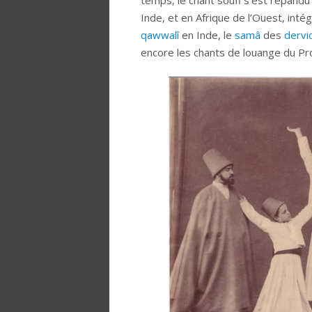
Inde, et en Afrique de l’Ouest, inté
qawwalî
en Inde, le
samâ
des
dervi
encore les chants de louange du Pr