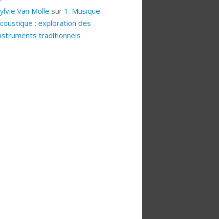
ylvie Van Molle
sur
1. Musique
coustique : exploration des
nstruments traditionnels