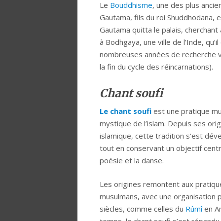
Le
Bouddhisme
, une des plus ancie
Gautama, fils du roi Shuddhodana, e
Gautama quitta le palais, cherchant
à Bodhgaya, une ville de l’Inde, qu’i
nombreuses années de recherche ver
la fin du cycle des réincarnations).
Chant soufi
Le chant soufi
est une pratique mu
mystique de l’islam. Depuis ses orig
islamique, cette tradition s’est dév
tout en conservant un objectif centr
poésie et la danse.
Les origines remontent aux pratiq
musulmans, avec une organisation p
siècles, comme celles du
Rûmî
en An
temps, le chant soufi s’est répandu