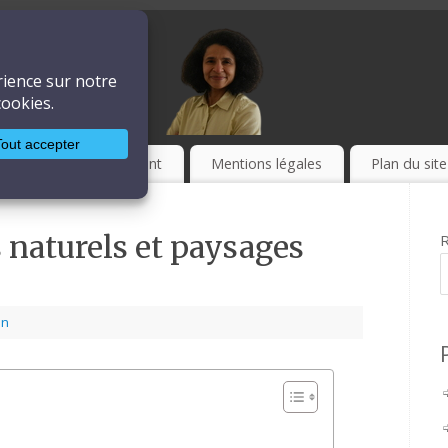
ière
LA TECHNIQUE
Culture
Event
Mentions légales
Plan du site
s naturels et paysages
R
on