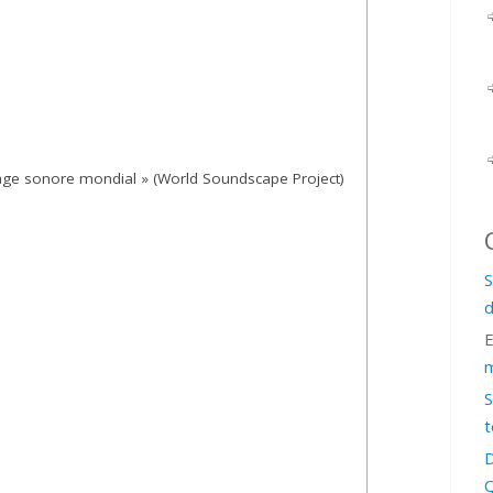
sage sonore mondial » (World Soundscape Project)
S
d
m
S
t
D
Q