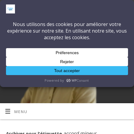
CréaSonVidéoLumière
DÉCOUVRONS ENSEMBLE L'ART ET LA TECHNIQUE
MENU
accord mineur
Archives pour l'étiquette