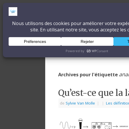
CréaSonVidéoLum
DÉCOUVRONS ENSEMBLE L'ART ET 
Accueil
À propos
Blog
ana
Archives pour l'étiquette
Qu’est-ce que la 
de
Sylvie Van Molle
|
|
Les définitio