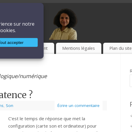
ière
LA TECHNIQUE
Culture
Event
Mentions légales
Plan du site
R
logique/numérique
latence ?
ns
,
Son
Écrire un commentaire
C’est le temps de réponse que met la
configuration (carte son et ordinateur) pour