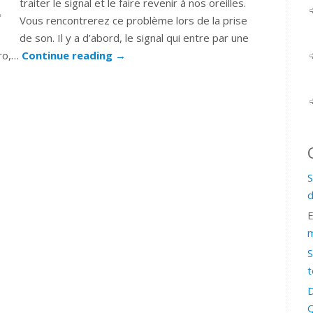
traiter le signal et le faire revenir à nos oreilles.
Vous rencontrerez ce problème lors de la prise
de son. Il y a d’abord, le signal qui entre par une
cro,…
Continue reading
→
S
d
m
S
t
D
Q