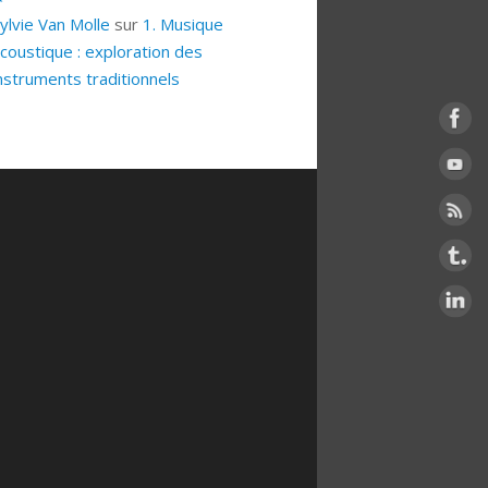
ylvie Van Molle
sur
1. Musique
coustique : exploration des
nstruments traditionnels