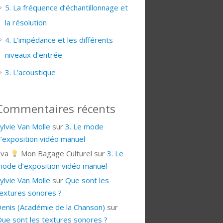
5. La fréquence d’échantillonnage et
la résolution
4. L’impédance et les différents
niveaux d’entrée
3. L’acoustique
Commentaires récents
ylvie Van Molle
sur
3. Le mode
’exposition vidéo manuel
Eva
Mon Bagage Culturel
sur
3. Le
ode d’exposition vidéo manuel
ylvie Van Molle
sur
Que sont les
extures sonores ?
enis (Académie de la Chanson)
sur
ue sont les textures sonores ?