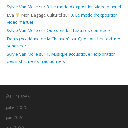
Sylvie Van Molle
sur
3. Le mode d’exposition vidéo manuel
Eva
Mon Bagage Culturel
sur
3. Le mode d’exposition
vidéo manuel
Sylvie Van Molle
sur
Que sont les textures sonores ?
Denis (Académie de la Chanson)
sur
Que sont les textures
sonores ?
Sylvie Van Molle
sur
1. Musique acoustique : exploration
des instruments traditionnels
Archives
juillet 2026
juin 2026
mai 2026