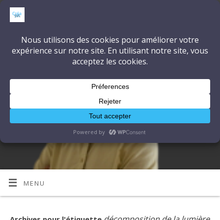
CréaSonVidéoLumière
DÉCOUVRONS ENSEMBLE L'ART ET LA TECHNIQUE
MENU
décomposition de la lumière
Archives pour l'étiquette