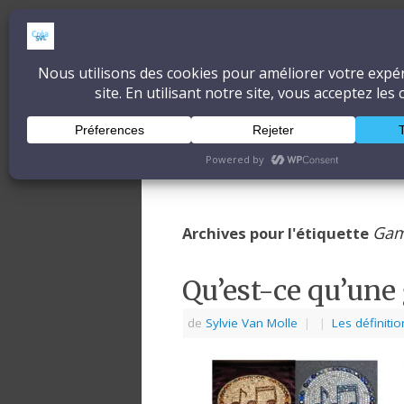
CréaSonVidéoLum
DÉCOUVRONS ENSEMBLE L'ART ET 
Accueil
À propos
Blog
Ga
Archives pour l'étiquette
Qu’est-ce qu’un
de
Sylvie Van Molle
|
|
Les définitio