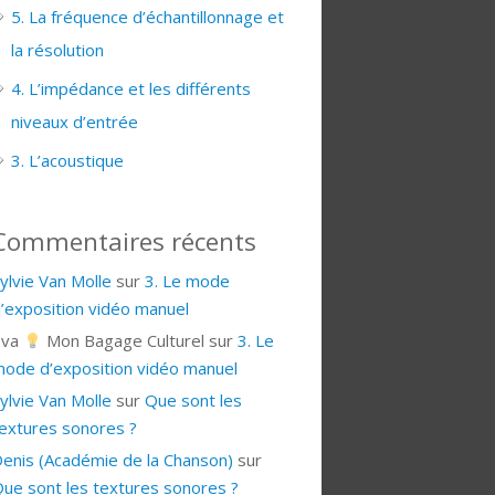
5. La fréquence d’échantillonnage et
la résolution
4. L’impédance et les différents
niveaux d’entrée
3. L’acoustique
Commentaires récents
ylvie Van Molle
sur
3. Le mode
’exposition vidéo manuel
Eva
Mon Bagage Culturel
sur
3. Le
ode d’exposition vidéo manuel
ylvie Van Molle
sur
Que sont les
extures sonores ?
enis (Académie de la Chanson)
sur
ue sont les textures sonores ?