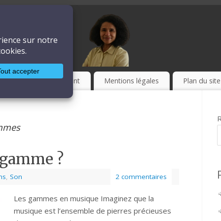
ière
LA TECHNIQUE
Culture
Event
Mentions légales
Plan du site
R
mmes
e gamme ?
ns
,
Son
2 commentaires
Les gammes en musique Imaginez que la
musique est l’ensemble de pierres précieuses