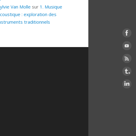
ylvie Van Molle
sur
1. Musique
coustique : exploration des
nstruments traditionnels