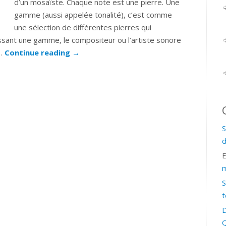
d’un mosaïste. Chaque note est une pierre. Une
gamme (aussi appelée tonalité), c’est comme
une sélection de différentes pierres qui
issant une gamme, le compositeur ou l’artiste sonore
,…
Continue reading
→
S
d
m
S
t
D
Q