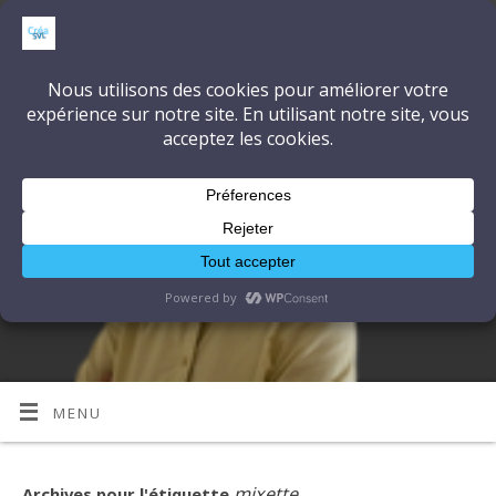
CréaSonVidéoLumière
DÉCOUVRONS ENSEMBLE L'ART ET LA TECHNIQUE
MENU
mixette
Archives pour l'étiquette