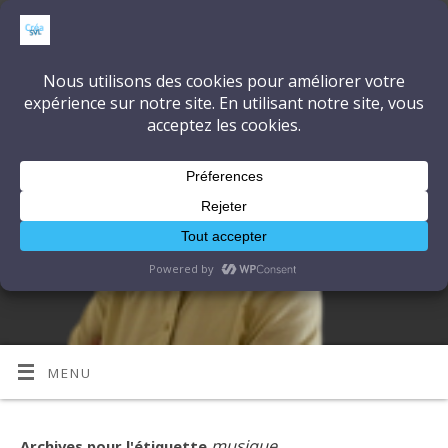
CréaSonVidéoLumière
DÉCOUVRONS ENSEMBLE L'ART ET LA TECHNIQUE
MENU
musique
Archives pour l'étiquette