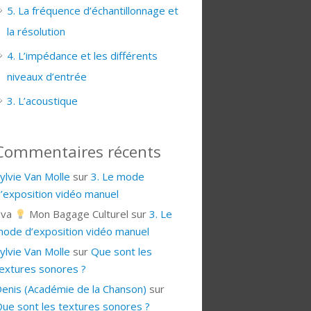
5. La fréquence d’échantillonnage et
la résolution
4. L’impédance et les différents
niveaux d’entrée
3. L’acoustique
Commentaires récents
ylvie Van Molle
sur
3. Le mode
’exposition vidéo manuel
Eva
Mon Bagage Culturel
sur
3. Le
ode d’exposition vidéo manuel
ylvie Van Molle
sur
Que sont les
extures sonores ?
enis (Académie de la Chanson)
sur
ue sont les textures sonores ?