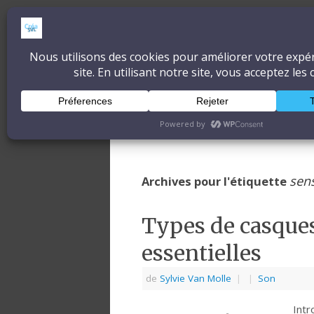
CréaSonVidéoLum
DÉCOUVRONS ENSEMBLE L'ART ET 
Accueil
À propos
Blog
sens
Archives pour l'étiquette
Types de casques 
essentielles
de
Sylvie Van Molle
|
|
Son
Intr