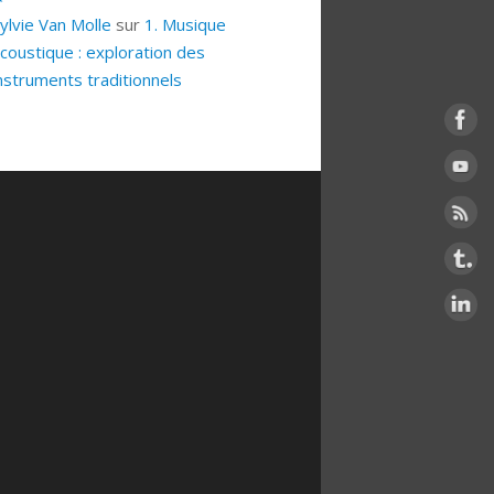
ylvie Van Molle
sur
1. Musique
coustique : exploration des
nstruments traditionnels