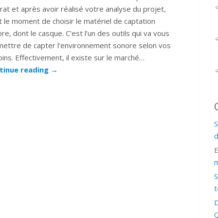
rat et après avoir réalisé votre analyse du projet,
t le moment de choisir le matériel de captation
re, dont le casque. C’est l’un des outils qui va vous
ettre de capter l’environnement sonore selon vos
ins. Effectivement, il existe sur le marché…
tinue reading
→
S
d
m
S
t
D
Q