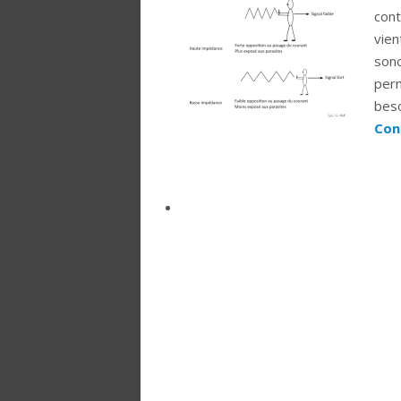
cont
vien
sono
perm
beso
Con