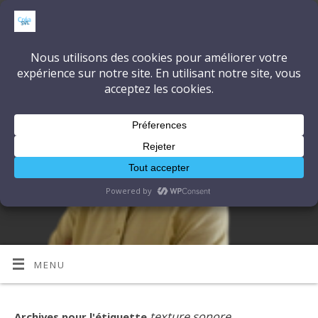
CréaSonVidéoLumière
DÉCOUVRONS ENSEMBLE L'ART ET LA TECHNIQUE
MENU
texture sonore
Archives pour l'étiquette