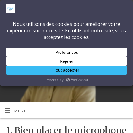
CréaSonVidéoLumière
DÉCOUVRONS ENSEMBLE L'ART ET LA TECHNIQUE
MENU
1. Bien placer le microphone