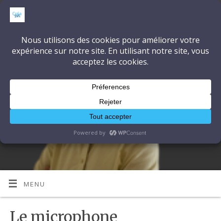
CréaSonVidéoLumière
DÉCOUVRONS ENSEMBLE L'ART ET LA TECHNIQUE
MENU
Le microphone