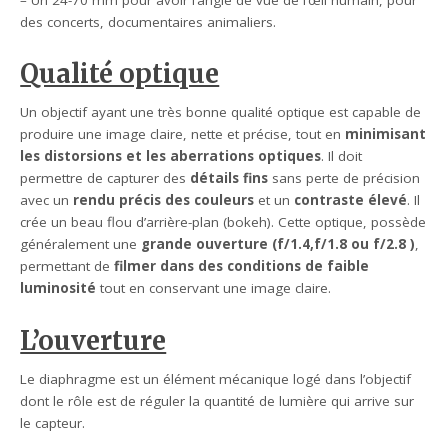
– Un 24-70 mm pour avoir l’angle de vue de l’œil humain, pour
des concerts, documentaires animaliers.
Qualité optique
Un objectif ayant une très bonne qualité optique est capable de
produire une image claire, nette et précise, tout en
minimisant
les distorsions et les aberrations optiques
. Il doit
permettre de capturer des
détails fins
sans perte de précision
avec un
rendu précis des couleurs
et un
contraste élevé
. Il
crée un beau flou d’arrière-plan (bokeh). Cette optique, possède
généralement une
grande ouverture (f/1.4,f/1.8 ou f/2.8 )
,
permettant de
filmer dans des conditions de faible
luminosité
tout en conservant une image claire.
L’ouverture
Le diaphragme est un élément mécanique logé dans l’objectif
dont le rôle est de réguler la quantité de lumière qui arrive sur
le capteur.