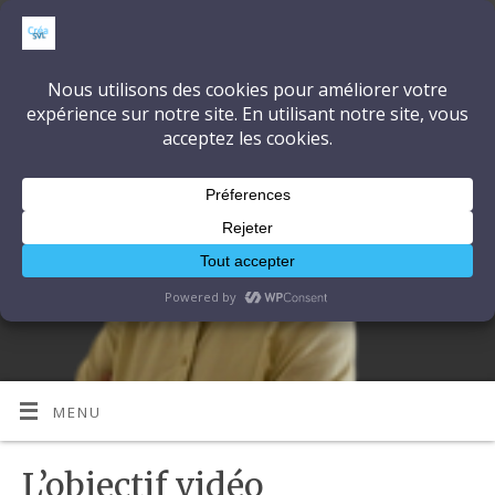
CréaSonVidéoLumière
DÉCOUVRONS ENSEMBLE L'ART ET LA TECHNIQUE
MENU
L’objectif vidéo