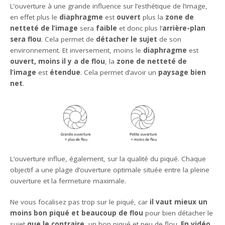
L’ouverture à une grande influence sur l’esthétique de l’image,
en effet plus le
diaphragme
est
ouvert
plus la
zone de
netteté de l’image
sera
faible
et donc plus l’
arrière-plan
sera flou
. Cela permet de
détacher le sujet
de son
environnement. Et inversement, moins le
diaphragme
est
ouvert, moins il y a de flou
, la
zone de netteté de
l’image
est
étendue
. Cela permet d’avoir un
paysage bien
net
.
L’ouverture influe, également, sur la qualité du piqué. Chaque
objectif a une plage d’ouverture optimale située entre la pleine
ouverture et la fermeture maximale.
Ne vous focalisez pas trop sur le piqué, car
il vaut mieux un
moins bon piqué et beaucoup de flou
pour bien détacher le
sujet
que le contraire
, un bon piqué et peu de flou.
En vidéo