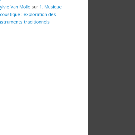
ylvie Van Molle
sur
1. Musique
coustique : exploration des
nstruments traditionnels