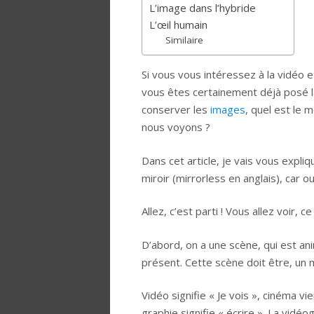
L’image dans l’hybride
L’œil humain
Similaire
Si vous vous intéressez à la vidéo e
vous êtes certainement déjà posé 
conserver les
images
, quel est le
nous voyons ?
Dans cet article, je vais vous expli
miroir (mirrorless en anglais), car o
Allez, c’est parti ! Vous allez voir, 
D’abord, on a une scène, qui est an
présent. Cette scène doit être, un 
Vidéo signifie « Je vois », cinéma v
graphie signifie « écrire ». La vidéog