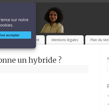
ière
LA TECHNIQUE
Culture
Event
Mentions légales
Plan du site
nne un hybride ?
R