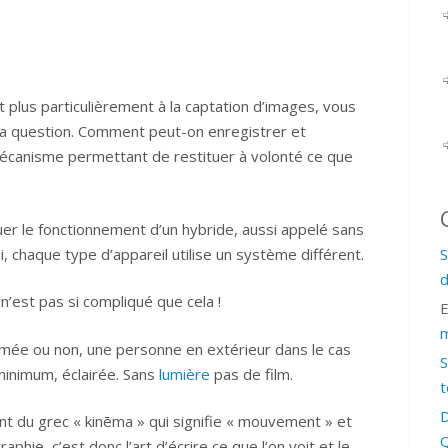
t plus particulièrement à la captation d’images, vous
la question. Comment peut-on enregistrer et
 mécanisme permettant de restituer à volonté ce que
quer le fonctionnement d’un hybride, aussi appelé sans
ui, chaque type d’appareil utilise un système différent.
S
d
ce n’est pas si compliqué que cela !
m
imée ou non, une personne en extérieur dans le cas
S
minimum, éclairée. Sans
lumière
pas de film.
t
D
ient du grec « kinēma » qui signifie « mouvement » et
Q
raphie, c’est donc l’art d’écrire ce que l’on voit et le