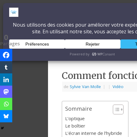
CréaSonVidéoLum
DÉCOUVRONS ENSEMBLE L'ART ET 
0
Partages
Accueil
À propos
Blog
Comment fonctio
de
Sylvie Van Molle
|
|
Vidéo
Sommaire
L’optique
Le boîtier
L’écran interne de l’hybride