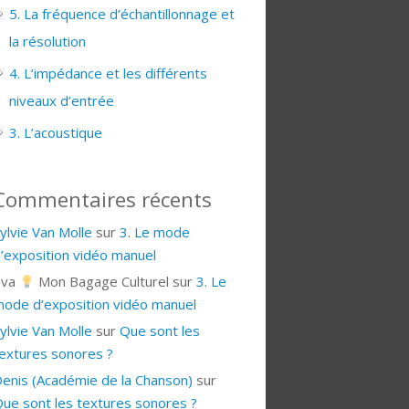
5. La fréquence d’échantillonnage et
la résolution
4. L’impédance et les différents
niveaux d’entrée
3. L’acoustique
Commentaires récents
ylvie Van Molle
sur
3. Le mode
’exposition vidéo manuel
Eva
Mon Bagage Culturel
sur
3. Le
ode d’exposition vidéo manuel
ylvie Van Molle
sur
Que sont les
extures sonores ?
enis (Académie de la Chanson)
sur
ue sont les textures sonores ?