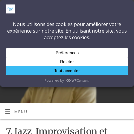
CréaSonVidéoLumière
DÉCOUVRONS ENSEMBLE L'ART ET LA TECHNIQUE
MENU
7. Jazz_Improvisation et