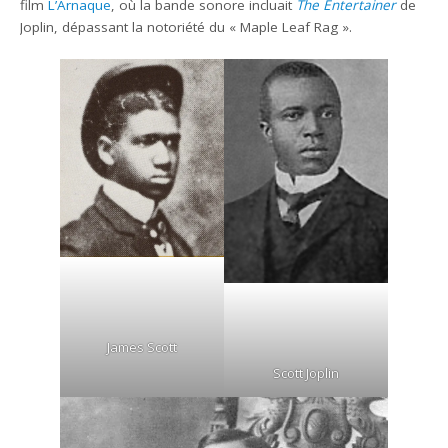
film
L’Arnaque
, où la bande sonore incluait
The Entertainer
de
Joplin, dépassant la notoriété du « Maple Leaf Rag ».
James Scott
Scott Joplin