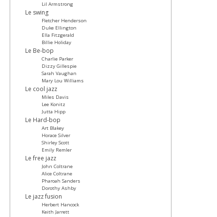
Lil Armstrong
Le swing
Fletcher Henderson
Duke Ellington
Ella Fitzgerald
Billie Holiday
Le Be-bop
Charlie Parker
Dizzy Gillespie
Sarah Vaughan
Mary Lou Williams
Le cool jazz
Miles Davis
Lee Konitz
Jutta Hipp
Le Hard-bop
Art Blakey
Horace Silver
Shirley Scott
Emily Remler
Le free jazz
John Coltrane
Alice Coltrane
Pharoah Sanders
Dorothy Ashby
Le jazz fusion
Herbert Hancock
Keith Jarrett