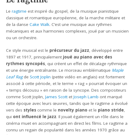
Le
ragtime
est inspiré du gospel, de la musique pianistique
classique et romantique européenne, de la marche militaire et
de la danse
Cake Walk
. C’est une musique aux rythmes
mécaniques et aux harmonies complexes, joué par un musicien
ou un orchestre.
Ce style musical est le
précurseur du jazz
, développé entre
1897 et 1917, principalement
joué au piano avec des
rythmes syncopés
, qui créent un effet de décalage rythmique
et une énergie entraînante. Le morceau emblématique
Maple
Leaf Rag
de
Scott Joplin
(petite vidéo en anglais) est fortement
associé à cette période, et le terme « rag » pourrait évoquer un
« temps décousu » en raison de la syncope. Des compositeurs
comme Scott Joplin,
James Scott
et
Joseph Lamb
ont marqué
cette époque avec leurs œuvres, tandis que le ragtime a évolué
vers des
styles
comme le
novelty piano
et le
piano stride
,
qui
ont influencé le jazz
. Il jouait également un rôle dans le
cinéma muet en accompagnant en direct les films. Le ragtime a
connu un regain de popularité dans les années 1970 grâce au