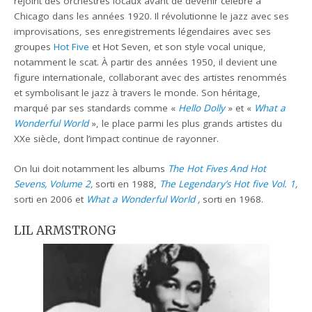
rejoint des orchestres locaux avant de devenir célèbre à
Chicago dans les années 1920. Il révolutionne le jazz avec ses
improvisations, ses enregistrements légendaires avec ses
groupes
Hot Five
et Hot Seven, et son style vocal unique,
notamment le scat. À partir des années 1950, il devient une
figure internationale, collaborant avec des artistes renommés
et symbolisant le jazz à travers le monde. Son héritage,
marqué par ses standards comme «
Hello Dolly
» et «
What a
Wonderful World
», le place parmi les plus grands artistes du
XXe siècle, dont l’impact continue de rayonner.
On lui doit notamment les albums
The Hot Fives And Hot
Sevens, Volume 2
,
sorti en 1988,
The Legendary’s Hot five Vol. 1
,
sorti en 2006
et
What a Wonderful World
,
sorti en 1968.
LIL ARMSTRONG