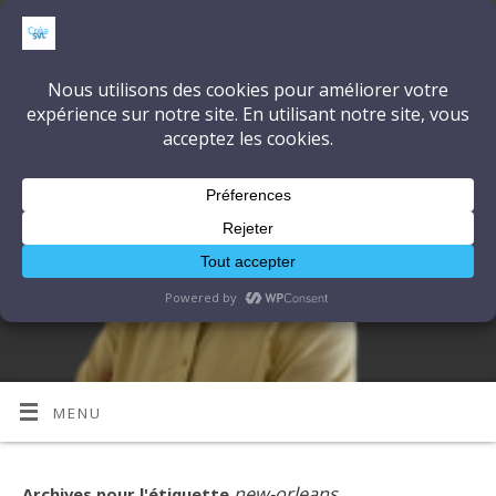
CréaSonVidéoLumière
DÉCOUVRONS ENSEMBLE L'ART ET LA TECHNIQUE
MENU
new-orleans
Archives pour l'étiquette