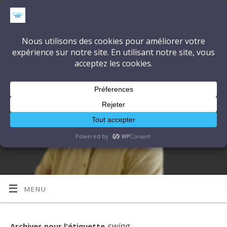
CréaSonVidéoLumière
DÉCOUVRONS ENSEMBLE L'ART ET LA TECHNIQUE
MENU
swing
Archives pour l'étiquette