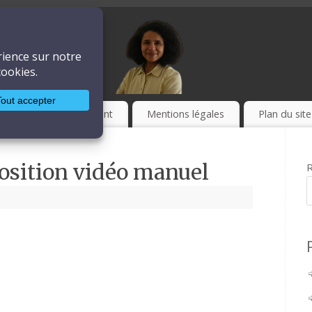
ière
LA TECHNIQUE
Culture
Event
Mentions légales
Plan du site
osition vidéo manuel
R