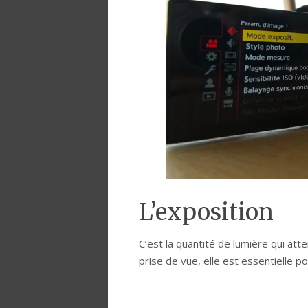
L’exposition
C’est la quantité de lumière qui atte
prise de vue, elle est essentielle p