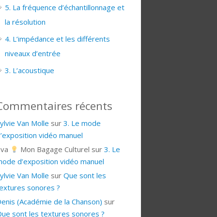
5. La fréquence d’échantillonnage et
la résolution
4. L’impédance et les différents
niveaux d’entrée
3. L’acoustique
Commentaires récents
ylvie Van Molle
sur
3. Le mode
’exposition vidéo manuel
Eva
Mon Bagage Culturel
sur
3. Le
ode d’exposition vidéo manuel
ylvie Van Molle
sur
Que sont les
extures sonores ?
enis (Académie de la Chanson)
sur
ue sont les textures sonores ?