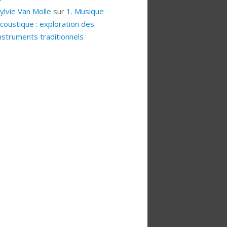
ylvie Van Molle
sur
1. Musique
coustique : exploration des
nstruments traditionnels