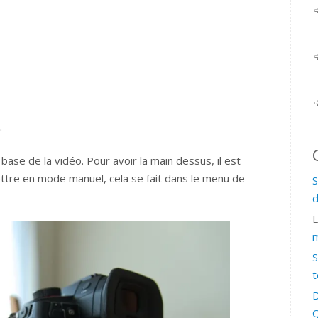
.
ase de la vidéo. Pour avoir la main dessus, il est
mettre en mode manuel, cela se fait dans le menu de
S
d
m
S
t
D
Q