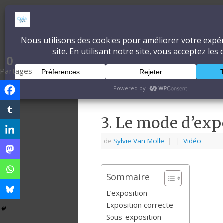
CréaSonVidéoLum
DÉCOUVRONS ENSEMBLE L'ART ET 
0
Partages
Accueil
À propos
Blog
3. Le mode d’exp
de
Sylvie Van Molle
|
|
Vidéo
Sommaire
L’exposition
Exposition correcte
Sous-exposition