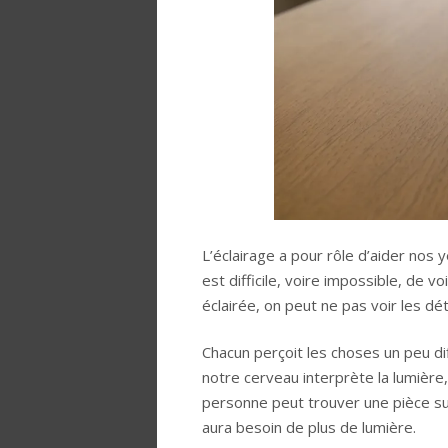
L’éclairage a pour rôle d’aider nos 
est difficile, voire impossible, de 
éclairée, on peut ne pas voir les dét
Chacun perçoit les choses un peu d
notre cerveau interprète la lumière,
personne peut trouver une pièce suf
aura besoin de plus de lumière.