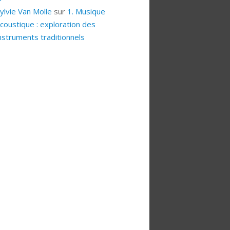
ylvie Van Molle
sur
1. Musique
coustique : exploration des
nstruments traditionnels