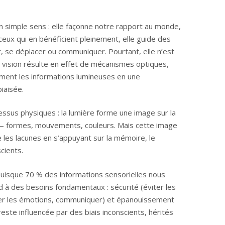
un simple sens : elle façonne notre rapport au monde,
eux qui en bénéficient pleinement, elle guide des
 se déplacer ou communiquer. Pourtant, elle n’est
La vision résulte en effet de mécanismes optiques,
orment les informations lumineuses en une
biaisée.
essus physiques : la lumière forme une image sur la
e — formes, mouvements, couleurs. Mais cette image
e les lacunes en s’appuyant sur la mémoire, le
cients.
puisque 70 % des informations sensorielles nous
nd à des besoins fondamentaux : sécurité (éviter les
der les émotions, communiquer) et épanouissement
e reste influencée par des biais inconscients, hérités