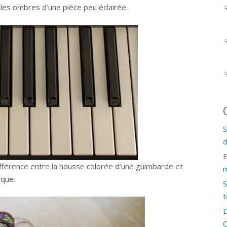
 les ombres d’une pièce peu éclairée.
S
d
ifférence entre la housse colorée d’une guimbarde et
m
ique.
S
t
D
Q