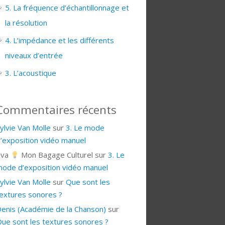
5. La fréquence d’échantillonnage et
la résolution
4. L’impédance et les différents
niveaux d’entrée
3. L’acoustique
Commentaires récents
ylvie Van Molle
sur
3. Le mode
’exposition vidéo manuel
Eva
Mon Bagage Culturel
sur
3. Le
ode d’exposition vidéo manuel
ylvie Van Molle
sur
Que sont les
extures sonores ?
enis (Académie de la Chanson)
sur
ue sont les textures sonores ?