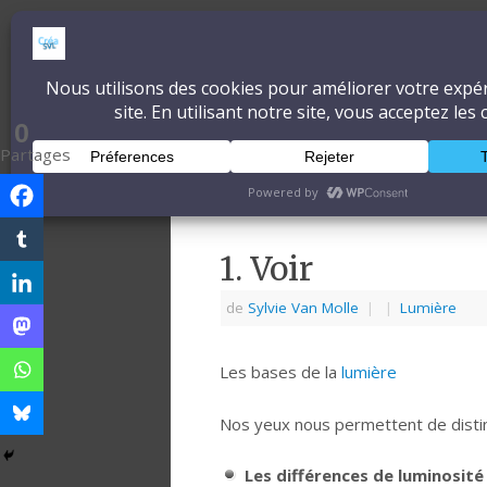
CréaSonVidéoLum
DÉCOUVRONS ENSEMBLE L'ART ET 
0
Partages
Accueil
À propos
Blog
1. Voir
de
Sylvie Van Molle
|
|
Lumière
Les bases de la
lumière
Nos yeux nous permettent de distin
Les différences de luminosité