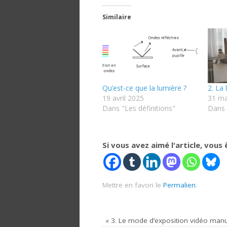
Similaire
Qu’est-ce que la lumière ?
2. La
19 avril 2025
31 ma
Dans "Les définitions"
Dans 
Si vous avez aimé l'article, vous ê
Mettre en favori le
Permalien
.
«
3. Le mode d’exposition vidéo man