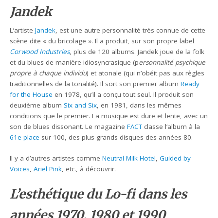
Jandek
L’artiste
Jandek
, est une autre personnalité très connue de cette
scène dite « du bricolage ». Il a produit, sur son propre label
Corwood Industries
, plus de 120 albums. Jandek joue de la folk
et du blues de manière idiosyncrasique (p
ersonnalité psychique
propre à chaque individu
) et atonale (qui n’obéit pas aux règles
traditionnelles de la tonalité). Il sort son premier album
Ready
for the House
en 1978, qu’il a conçu tout seul. Il produit son
deuxième album
Six and Six
, en 1981, dans les mêmes
conditions que le premier. La musique est dure et lente, avec un
son de blues dissonant. Le magazine
FΛCT
classe l’album à la
61e place
sur 100, des plus grands disques des années 80.
Il y a d’autres artistes comme
Neutral Milk Hotel
,
Guided by
Voices
,
Ariel Pink
, etc., à découvrir.
L’esthétique du Lo-fi dans les
années 1970, 1980 et 1990