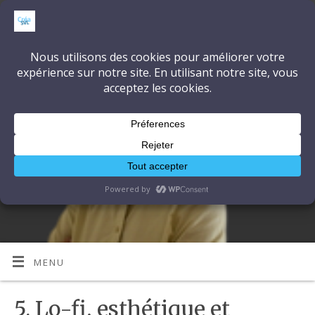
CréaSonVidéoLumière
DÉCOUVRONS ENSEMBLE L'ART ET LA TECHNIQUE
MENU
5. Lo-fi, esthétique et