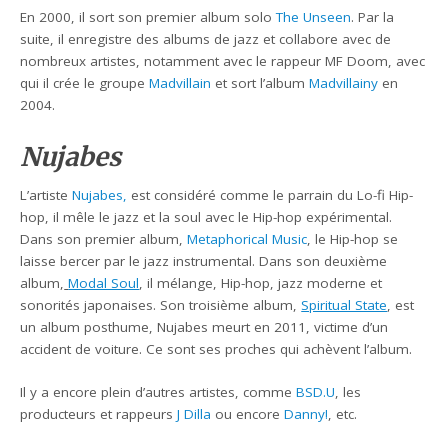
En 2000, il sort son premier album solo
The Unseen
. Par la
suite, il enregistre des albums de jazz et collabore avec de
nombreux artistes, notamment avec le rappeur MF Doom, avec
qui il crée le groupe
Madvillain
et sort l’album
Madvillainy
en
2004.
Nujabes
L’artiste
Nujabes,
est considéré comme le parrain du Lo-fi Hip-
hop, il mêle le jazz et la soul avec le Hip-hop expérimental.
Dans son premier album,
Metaphorical Music
, le Hip-hop se
laisse bercer par le jazz instrumental. Dans son deuxième
album,
Modal Soul
, il mélange, Hip-hop, jazz moderne et
sonorités japonaises. Son troisième album,
Spiritual State
, est
un album posthume, Nujabes meurt en 2011, victime d’un
accident de voiture. Ce sont ses proches qui achèvent l’album.
Il y a encore plein d’autres artistes, comme
BSD.U
, les
producteurs et rappeurs
J Dilla
ou encore
Danny!
, etc.