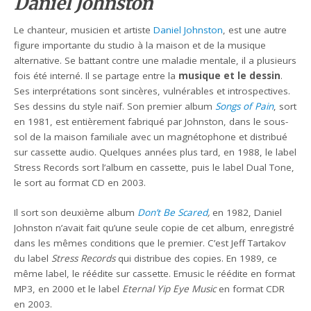
Daniel Johnston
Le chanteur, musicien et artiste
Daniel Johnston
, est une autre
figure importante du studio à la maison et de la musique
alternative. Se battant contre une maladie mentale, il a plusieurs
fois été interné. Il se partage entre la
musique et le dessin
.
Ses interprétations sont sincères, vulnérables et introspectives.
Ses dessins du style naïf. Son premier album
Songs of Pain
, sort
en 1981, est entièrement fabriqué par Johnston, dans le sous-
sol de la maison familiale avec un magnétophone et distribué
sur cassette audio. Quelques années plus tard, en 1988, le label
Stress Records sort l’album en cassette, puis le label Dual Tone,
le sort au format CD en 2003.
Il sort son deuxième album
Don’t Be Scared
,
en 1982, Daniel
Johnston n’avait fait qu’une seule copie de cet album, enregistré
dans les mêmes conditions que le premier. C’est Jeff Tartakov
du label
Stress Records
qui distribue des copies. En 1989, ce
même label, le réédite sur cassette. Emusic le réédite en format
MP3, en 2000 et le label
Eternal Yip Eye Music
en format CDR
en 2003.