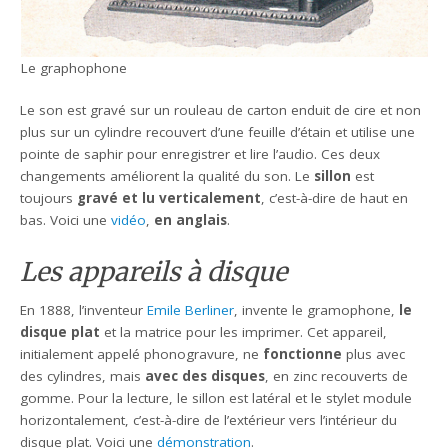
Le graphophone
Le son est gravé sur un rouleau de carton enduit de cire et non
plus sur un cylindre recouvert d’une feuille d’étain et utilise une
pointe de saphir pour enregistrer et lire l’audio. Ces deux
changements améliorent la qualité du son. Le
sillon
est
toujours
gravé et lu verticalement
, c’est-à-dire de haut en
bas. Voici une
vidéo
,
en anglais
.
Les appareils à disque
En 1888, l’inventeur
Emile Berliner
, invente le gramophone,
le
disque plat
et la matrice pour les imprimer. Cet appareil,
initialement appelé phonogravure, ne
fonctionne
plus avec
des cylindres, mais
avec des disques
, en zinc recouverts de
gomme. Pour la lecture, le sillon est latéral et le stylet module
horizontalement, c’est-à-dire de l’extérieur vers l’intérieur du
disque plat. Voici une
démonstration
.