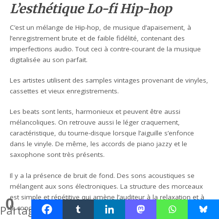
L’esthétique Lo-fi Hip-hop
C’est un mélange de Hip-hop, de musique d’apaisement, à
l’enregistrement brute et de faible fidélité, contenant des
imperfections audio. Tout ceci à contre-courant de la musique
digitalisée au son parfait.
Les artistes utilisent des samples vintages provenant de vinyles,
cassettes et vieux enregistrements.
Les beats sont lents, harmonieux et peuvent être aussi
mélancoliques. On retrouve aussi le léger craquement,
caractéristique, du tourne-disque lorsque l’aiguille s’enfonce
dans le vinyle. De même, les accords de piano jazzy et le
saxophone sont très présents.
Il y a la présence de bruit de fond. Des sons acoustiques se
mélangent aux sons électroniques. La structure des morceaux
est simple et répétitive qui amène l’auditeur à la relaxation et à
0
Partages
la concentration.