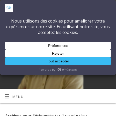
CréaSonVidéoLumière
DÉCOUVRONS ENSEMBLE L'ART ET LA TECHNIQUE
MENU
Lo-fi production
Archives pour l'étiquette