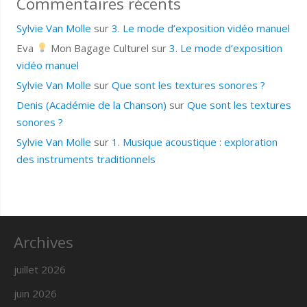
Commentaires récents
Sylvie Van Molle
sur
3. Le mode d’exposition vidéo manuel
Eva
Mon Bagage Culturel
sur
3. Le mode d’exposition
vidéo manuel
Sylvie Van Molle
sur
Que sont les textures sonores ?
Denis (Académie de la Chanson)
sur
Que sont les textures
sonores ?
Sylvie Van Molle
sur
1. Musique acoustique : exploration
des instruments traditionnels
Archives
juillet 2026
juin 2026