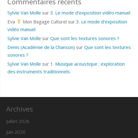
Commentaires récents
Sylvie Van Molle
sur
3. Le mode d’exposition vidéo manuel
Eva
Mon Bagage Culturel
sur
3. Le mode d’exposition
vidéo manuel
Sylvie Van Molle
sur
Que sont les textures sonores ?
Denis (Académie de la Chanson)
sur
Que sont les textures
sonores ?
Sylvie Van Molle
sur
1. Musique acoustique : exploration
des instruments traditionnels
Archives
juillet 2026
juin 2026