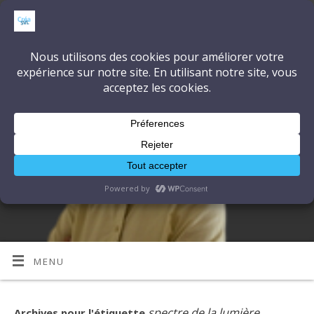
CréaSonVidéoLumière
DÉCOUVRONS ENSEMBLE L'ART ET LA TECHNIQUE
MENU
spectre de la lumière
Archives pour l'étiquette