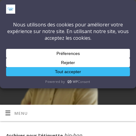
CréaSonVidéoLumière
DÉCOUVRONS ENSEMBLE L'ART ET LA TECHNIQUE
MENU
hip-hop
Archives pour l'étiquette