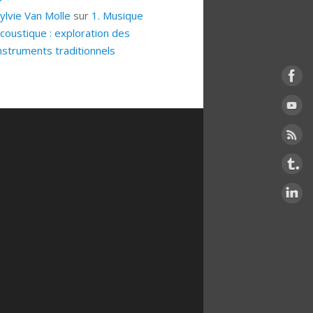
ylvie Van Molle
sur
1. Musique
coustique : exploration des
nstruments traditionnels