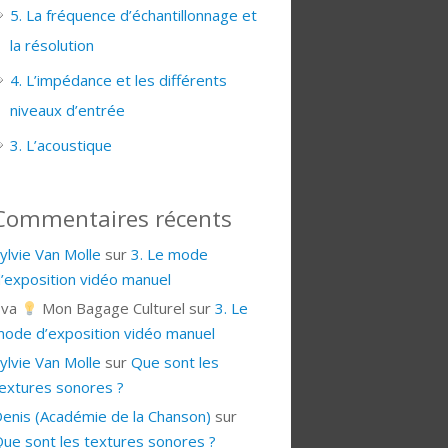
5. La fréquence d’échantillonnage et
la résolution
4. L’impédance et les différents
niveaux d’entrée
3. L’acoustique
Commentaires récents
ylvie Van Molle
sur
3. Le mode
’exposition vidéo manuel
Eva
Mon Bagage Culturel
sur
3. Le
ode d’exposition vidéo manuel
ylvie Van Molle
sur
Que sont les
extures sonores ?
enis (Académie de la Chanson)
sur
ue sont les textures sonores ?