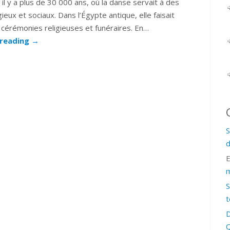
 il y a plus de 30 000 ans, où la danse servait à des
igieux et sociaux. Dans l’Égypte antique, elle faisait
 cérémonies religieuses et funéraires. En…
 reading
→
S
d
m
S
t
D
Q