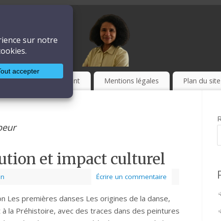
ière
LA TECHNIQUE
Culture
Event
Mentions légales
Plan du site
R
peur
ution et impact culturel
on
Écrire un commentaire
on Les premières danses Les origines de la danse,
à la Préhistoire, avec des traces dans des peintures