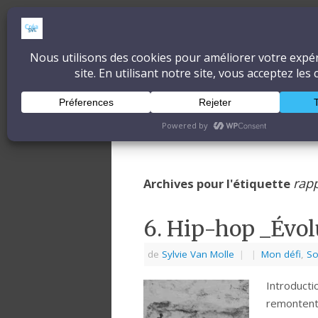
CréaSonVidéoLum
DÉCOUVRONS ENSEMBLE L'ART ET 
Accueil
À propos
Blog
rap
Archives pour l'étiquette
6. Hip-hop _Évol
de
Sylvie Van Molle
|
|
Mon défi
,
S
Introducti
remontent 