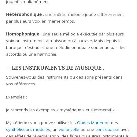
jouant simultanément.
Hétérophonique
: une même mélodie jouée différemment
par plusieurs voix en même temps.
Homophonique
: une seule mélodie exécutée par plusieurs
voix ou instruments à l’unisson ou à l’octave. Mais depuis le
baroque, c’est aussi une mélodie principale soutenue par des
accords ou une harmonie.
– LES INSTRUMENTS DE MUSIQUE
:
Souvenez-vous des instruments ou des sons présents dans
vos références.
Exemples :
Je reprends les exemples « mystérieux » et « immersif ».
Mystérieux : vous pouvez utiliser les
Ondes Martenot
, des
synthétiseurs modulés
, un
violoncelle
ou une
contrebasse
avec
des effets de réverbération, des flûtes ou autres instruments à