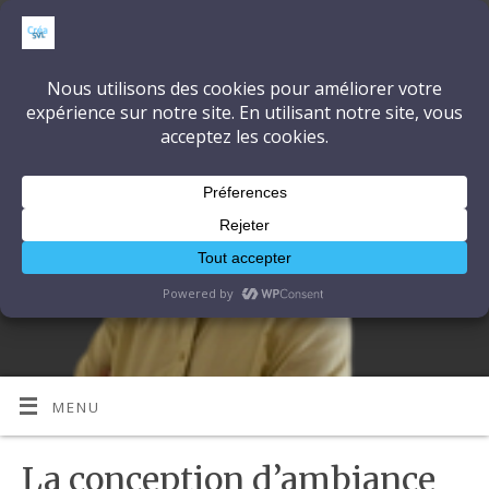
CréaSonVidéoLumière
DÉCOUVRONS ENSEMBLE L'ART ET LA TECHNIQUE
MENU
La conception d’ambiance